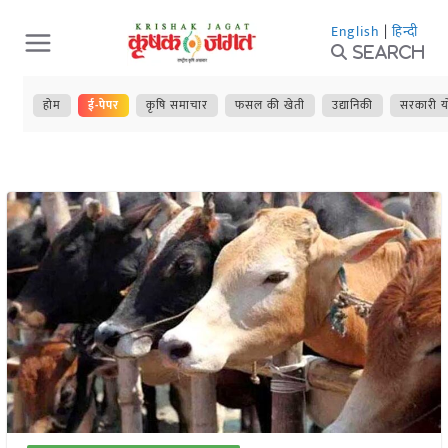
Skip
English
|
हिन्दी
to
Search
content
होम
ई-पेपर
कृषि समाचार
फसल की खेती
उद्यानिकी
सरकारी य