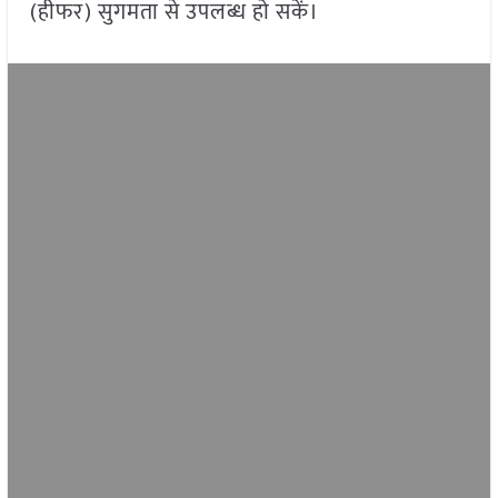
(हीफर) सुगमता से उपलब्ध हो सकें।