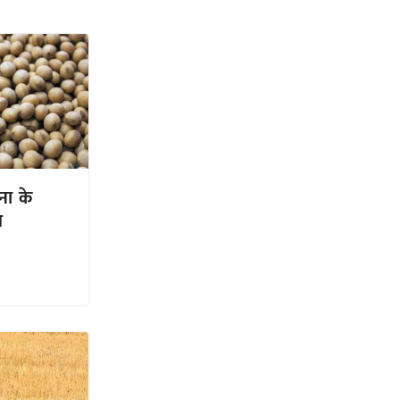
ना के
भ