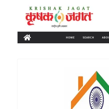
Skip
to
content
HOME
SEARCH
ABO