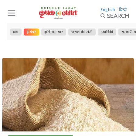
Skip
English
|
हिन्दी
to
Search
content
होम
ई-पेपर
कृषि समाचार
फसल की खेती
उद्यानिकी
सरकारी य