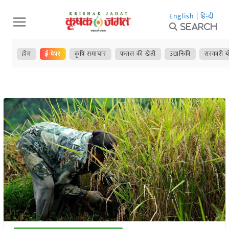
Skip
English
|
हिन्दी
to
Search
content
होम
ई-पेपर
कृषि समाचार
फसल की खेती
उद्यानिकी
सरकारी य