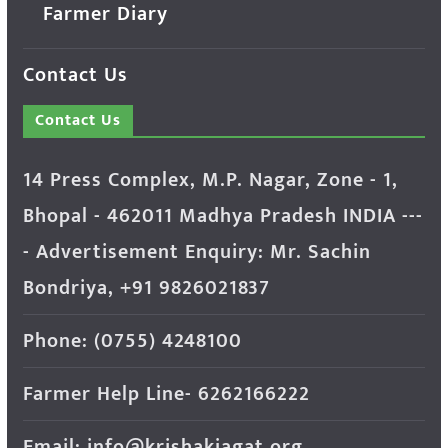
Farmer Diary
Contact Us
Contact Us
14 Press Complex, M.P. Nagar, Zone - 1,
Bhopal - 462011 Madhya Pradesh INDIA ---
- Advertisement Enquiry: Mr. Sachin
Bondriya, +91 9826021837
Phone: (0755) 4248100
Farmer Help Line- 6262166222
Email: info@krishakjagat.org