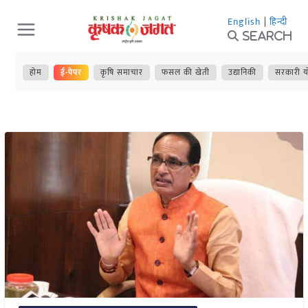
Skip
English
|
हिन्दी
to
Search
content
होम
ई-पेपर
कृषि समाचार
फसल की खेती
उद्यानिकी
सरकारी य