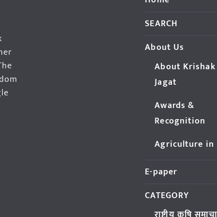
Home
SEARCH
k
About Us
her
The
About Krishak
edom
Jagat
gle
Awards &
Recognition
Agriculture in
E-paper
CATEGORY
राष्ट्रीय कृषि समाच