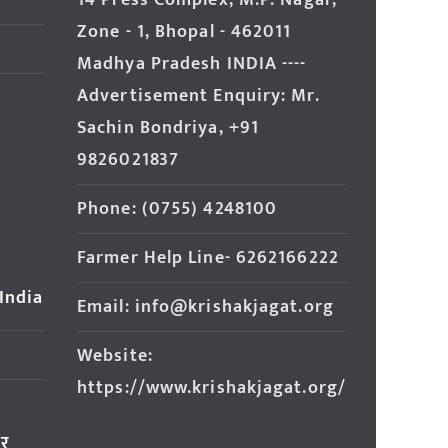
14 Press Complex, M.P. Nagar,
Zone - 1, Bhopal - 462011
Madhya Pradesh INDIA ----
Advertisement Enquiry: Mr.
Sachin Bondriya, +91
9826021837
Phone: (0755) 4248100
Farmer Help Line- 6262166222
 India
Email: info@krishakjagat.org
Website:
https://www.krishakjagat.org/
ार