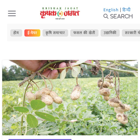
Skip
English
|
हिन्दी
to
Search
content
होम
ई-पेपर
कृषि समाचार
फसल की खेती
उद्यानिकी
सरकारी य