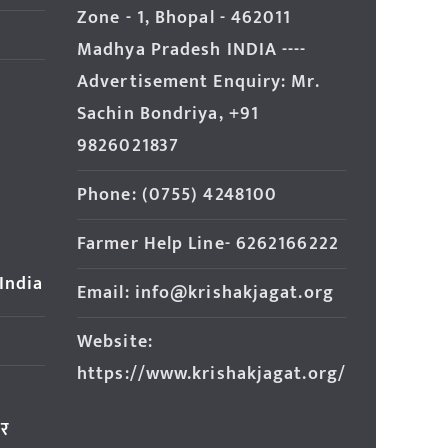
Zone - 1, Bhopal - 462011
Madhya Pradesh INDIA ----
Advertisement Enquiry: Mr.
Sachin Bondriya, +91
9826021837
Phone: (0755) 4248100
Farmer Help Line- 6262166222
 India
Email: info@krishakjagat.org
Website:
https://www.krishakjagat.org/
ार