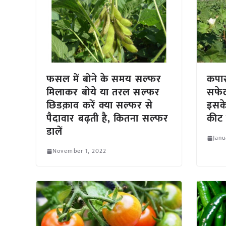
फसल में बोने के समय सल्फर
कपास
मिलाकर बोये या तरल सल्फर
सफेद
छिडक़ाव करें क्या सल्फर से
इसके
पैदावार बढ़ती है, कितना सल्फर
कीट प
डालें
Janu
November 1, 2022