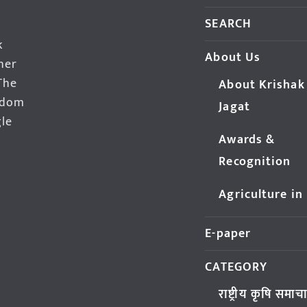
SEARCH
k
About Us
her
The
About Krishak
edom
Jagat
gle
Awards &
Recognition
Agriculture in
E-paper
CATEGORY
राष्ट्रीय कृषि समाच