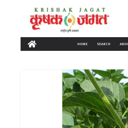
Skip
to
content
HOME
SEARCH
ABO