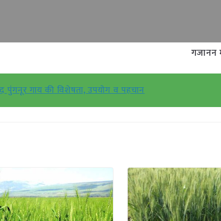
गजानन म
िध्द पुंगनूर गाय की विशेषता, उपयोग व पहचान