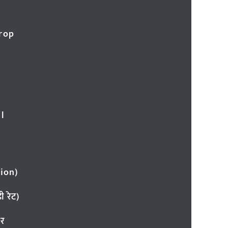
Crop
l
ion)
 रेट)
ार