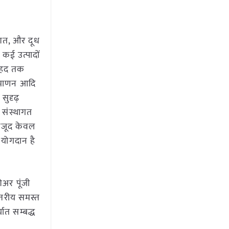
तिशत, और दूध
 कई उत्पादों
ी हद तक
प्रमाणन आदि
सुदृढ़
त संस्थागत
ावजूद केवल
 योगदान है
ेअर पूंजी
 स्तरीय समस्त
यात सम्बद्ध