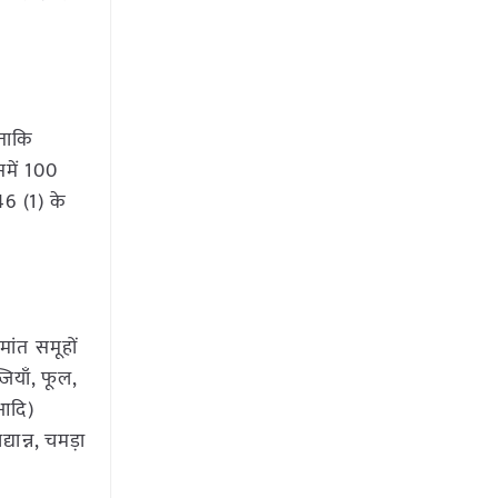
ताकि
समें 100
6 (1) के
मांत समूहों
जियाँ, फूल,
 आदि)
यान्न, चमड़ा