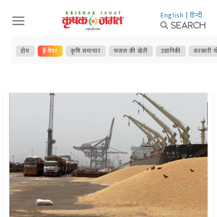
Skip
English
|
हिन्दी
to
Search
content
होम
ई-पेपर
कृषि समाचार
फसल की खेती
उद्यानिकी
सरकारी य