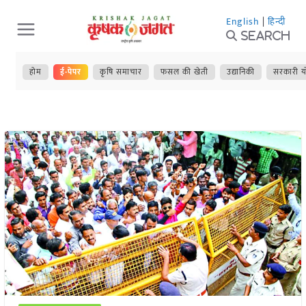
Skip
English
|
हिन्दी
to
Search
content
होम
ई-पेपर
कृषि समाचार
फसल की खेती
उद्यानिकी
सरकारी य