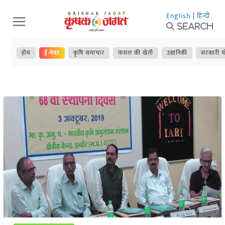
Skip
English
|
हिन्दी
to
Search
content
होम
ई-पेपर
कृषि समाचार
फसल की खेती
उद्यानिकी
सरकारी य