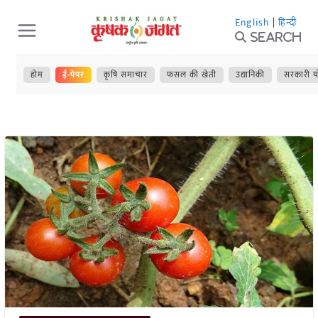
Skip
English
|
हिन्दी
to
Search
content
होम
ई-पेपर
कृषि समाचार
फसल की खेती
उद्यानिकी
सरकारी य