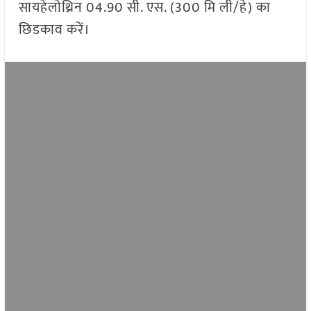
सायहेलोथ्रिन 04.90 सी. एस. (300 मि ली/हे) का
छिडकाव करें।