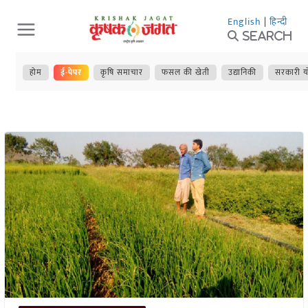
Skip
English
|
हिन्दी
to
Search
content
होम
ई-पेपर
कृषि समाचार
फसल की खेती
उद्यानिकी
सरकारी य