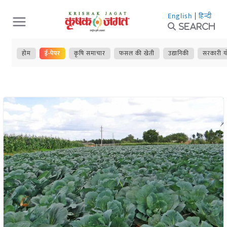
Skip
English
|
हिन्दी
to
Search
content
होम
ई-पेपर
कृषि समाचार
फसल की खेती
उद्यानिकी
सरकारी य