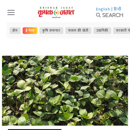
Skip
English
|
हिन्दी
to
Search
content
होम
ई-पेपर
कृषि समाचार
फसल की खेती
उद्यानिकी
सरकारी य