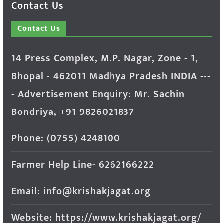
Contact Us
Contact Us
14 Press Complex, M.P. Nagar, Zone - 1,
Bhopal - 462011 Madhya Pradesh INDIA ---
- Advertisement Enquiry: Mr. Sachin
Bondriya, +91 9826021837
Phone: (0755) 4248100
Farmer Help Line- 6262166222
Email: info@krishakjagat.org
Website: https://www.krishakjagat.org/