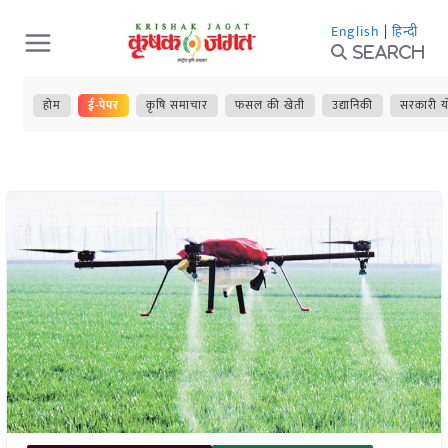
Skip
English
|
हिन्दी
to
Search
content
होम
ई-पेपर
कृषि समाचार
फसल की खेती
उद्यानिकी
सरकारी य