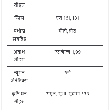
सीड्स
स्प्रिहा
एस 161, 181
यशोदा
मोती, हीरा
हायब्रिड
अताश
एसजेएच-1,99
सीड्स
न्यूसन
ग्लो
जेनेटिक्स
कृषि धन
अमूल, सुभ्रा, सुदामा 333
सीड्स