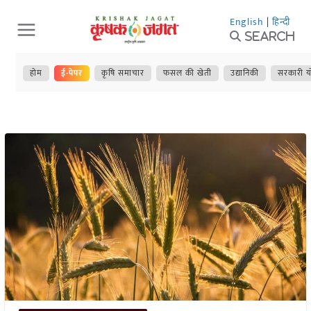
Skip
English
|
हिन्दी
to
Search
content
होम
ई-पेपर
कृषि समाचार
फसल की खेती
उद्यानिकी
सरकारी य