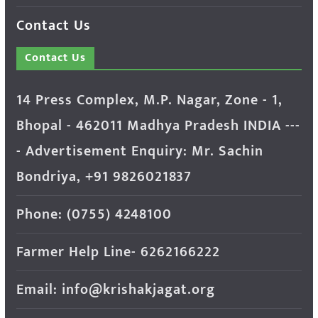
Contact Us
Contact Us
14 Press Complex, M.P. Nagar, Zone - 1,
Bhopal - 462011 Madhya Pradesh INDIA ---
- Advertisement Enquiry: Mr. Sachin
Bondriya, +91 9826021837
Phone: (0755) 4248100
Farmer Help Line- 6262166222
Email: info@krishakjagat.org