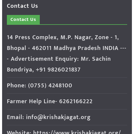
Contact Us
Contact Us
14 Press Complex, M.P. Nagar, Zone - 1,
Bhopal - 462011 Madhya Pradesh INDIA ---
- Advertisement Enquiry: Mr. Sachin
Bondriya, +91 9826021837
Phone: (0755) 4248100
Farmer Help Line- 6262166222
Email: info@krishakjagat.org
Website: https://www.krishakjagat.org/