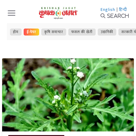
Skip
English
|
हिन्दी
to
Search
content
होम
ई-पेपर
कृषि समाचार
फसल की खेती
उद्यानिकी
सरकारी य