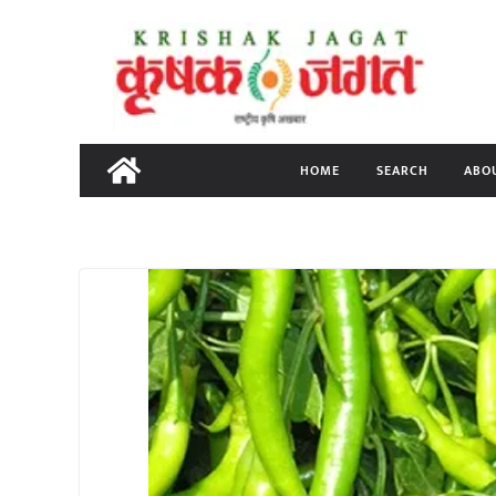
Skip
to
content
HOME
SEARCH
ABO