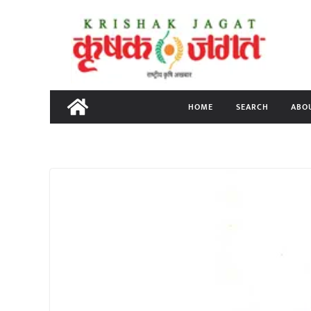
Skip
to
content
HOME
SEARCH
ABO