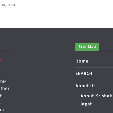
y 30, 2024
Site Map
Home
SEARCH
nik
About Us
ther
About Krishak
6.
c
Jagat
om