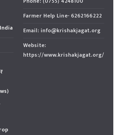
Phone: (0755) 4248100
Farmer Help Line- 6262166222
 India
Email: info@krishakjagat.org
Website:
https://www.krishakjagat.org/
ार
ews)
र
Crop