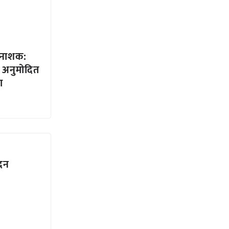
ीटनाशक:
 अनुमोदित
ा
ादन