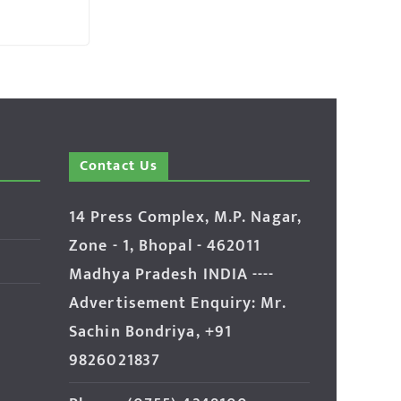
Contact Us
14 Press Complex, M.P. Nagar,
Zone - 1, Bhopal - 462011
Madhya Pradesh INDIA ----
Advertisement Enquiry: Mr.
Sachin Bondriya, +91
9826021837