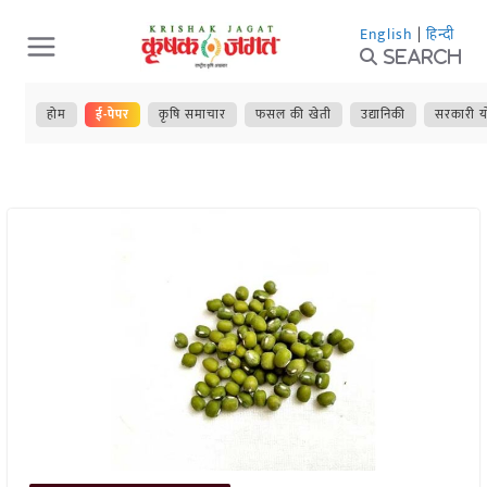
Skip
English
|
हिन्दी
to
Search
content
होम
ई-पेपर
कृषि समाचार
फसल की खेती
उद्यानिकी
सरकारी य