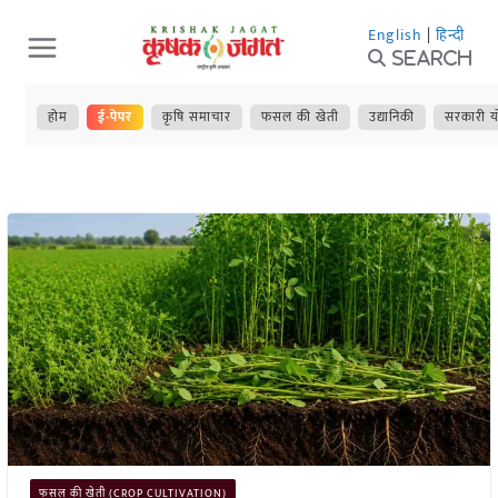
Skip
English
|
हिन्दी
to
Search
content
होम
ई-पेपर
कृषि समाचार
फसल की खेती
उद्यानिकी
सरकारी य
फसल की खेती (CROP CULTIVATION)