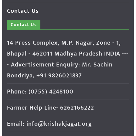
Contact Us
Contact Us
14 Press Complex, M.P. Nagar, Zone - 1,
Bhopal - 462011 Madhya Pradesh INDIA ---
- Advertisement Enquiry: Mr. Sachin
Bondriya, +91 9826021837
Phone: (0755) 4248100
Farmer Help Line- 6262166222
Email: info@krishakjagat.org