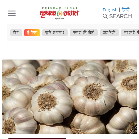
Skip
English
|
हिन्दी
to
Search
content
होम
ई-पेपर
कृषि समाचार
फसल की खेती
उद्यानिकी
सरकारी य