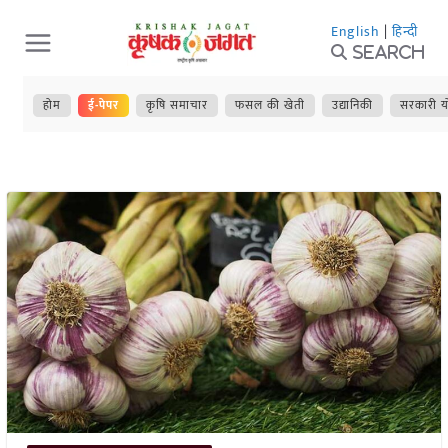
Skip
English
|
हिन्दी
to
Search
content
होम
ई-पेपर
कृषि समाचार
फसल की खेती
उद्यानिकी
सरकारी य