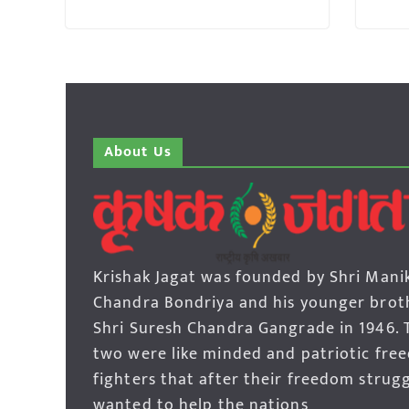
About Us
Krishak Jagat was founded by Shri Mani
Chandra Bondriya and his younger brot
Shri Suresh Chandra Gangrade in 1946. 
two were like minded and patriotic fre
fighters that after their freedom strug
wanted to help the nations