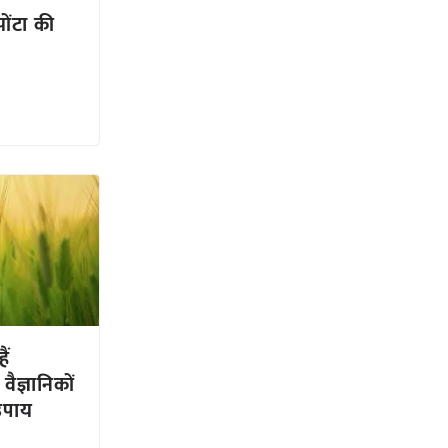
पोंटा की
ैं
ैज्ञानिकों
उपाय