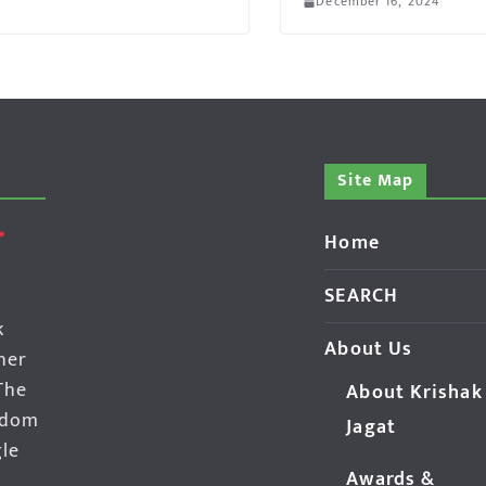
December 16, 2024
Site Map
Home
SEARCH
k
About Us
her
The
About Krishak
edom
Jagat
gle
Awards &