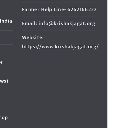
Farmer Help Line- 6262166222
 India
Email: info@krishakjagat.org
Website:
https://www.krishakjagat.org/
ार
ews)
र
Crop