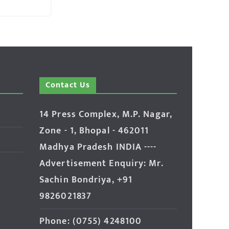
Contact Us
14 Press Complex, M.P. Nagar,
Zone - 1, Bhopal - 462011
Madhya Pradesh INDIA ----
Advertisement Enquiry: Mr.
Sachin Bondriya, +91
9826021837
Phone: (0755) 4248100