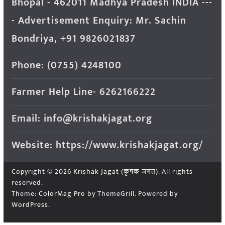
Bhopal - 462011 Madhya Pradesh INDIA ---
- Advertisement Enquiry: Mr. Sachin
Bondriya, +91 9826021837
Phone: (0755) 4248100
Farmer Help Line- 6262166222
Email: info@krishakjagat.org
Website: https://www.krishakjagat.org/
Copyright © 2026
Krishak Jagat (कृषक जगत)
. All rights
reserved.
Theme:
ColorMag Pro
by ThemeGrill. Powered by
WordPress
.