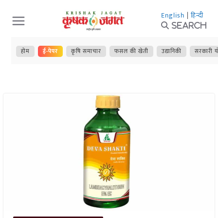
Skip
English
|
हिन्दी
to
Search
content
होम
ई-पेपर
कृषि समाचार
फसल की खेती
उद्यानिकी
सरकारी य