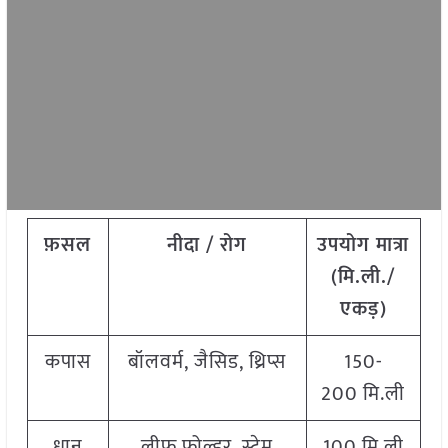
फ़सल
नीदा / रोग
उपयोग मात्रा
(मि.ली./
एकड़)
कपास
बॉलवर्म, जैसिड, थ्रिप्स
150-
200 मि.ली
धान
लीफ फोल्डर, स्टेम
100 मि.ली