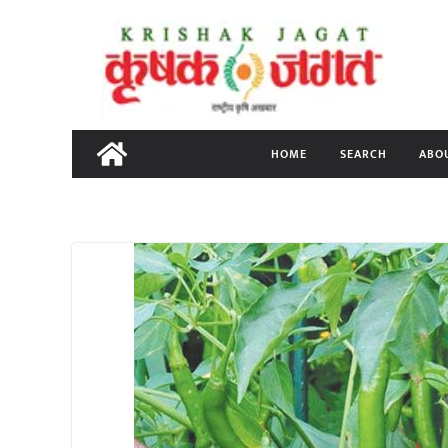
Skip
to
content
HOME
SEARCH
ABO