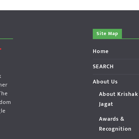
Site Map
Home
SEARCH
k
About Us
her
The
About Krishak
edom
Jagat
gle
Awards &
Recognition