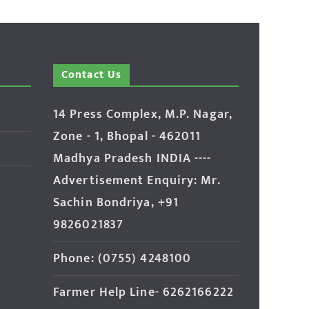
Contact Us
14 Press Complex, M.P. Nagar,
Zone - 1, Bhopal - 462011
Madhya Pradesh INDIA ----
Advertisement Enquiry: Mr.
Sachin Bondriya, +91
9826021837
Phone: (0755) 4248100
Farmer Help Line- 6262166222