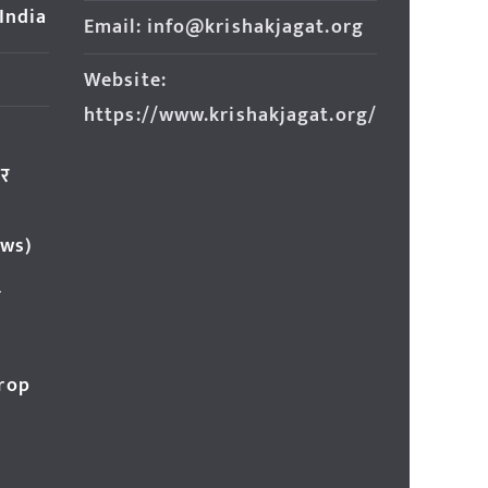
 India
Email: info@krishakjagat.org
Website:
https://www.krishakjagat.org/
ार
ews)
र
Crop