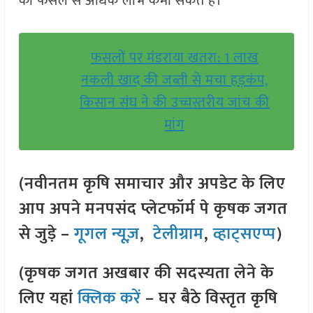
की फसल से अधिक लाभ कमा सकते हैं।
फसलों पर मंडराया खतरा: 1 लाख
नकली खाद की जब्ती से मचा हड़कंप,
किसान संघ ने की उच्चस्तरीय जांच की
मांग
(नवीनतम कृषि समाचार और अपडेट के लिए
आप अपने मनपसंद प्लेटफॉर्म पे कृषक जगत
से जुड़े –
गूगल न्यूज़
,
टेलीग्राम
,
व्हाट्सएप्प
)
(कृषक जगत अखबार की सदस्यता लेने के
लिए यहां
क्लिक करें
– घर बैठे विस्तृत कृषि