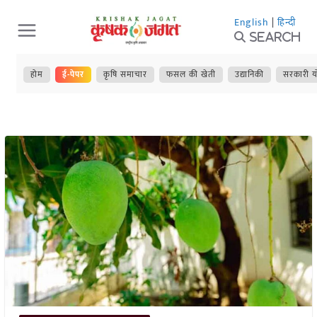
Skip
English
|
हिन्दी
to
Search
content
होम
ई-पेपर
कृषि समाचार
फसल की खेती
उद्यानिकी
सरकारी य