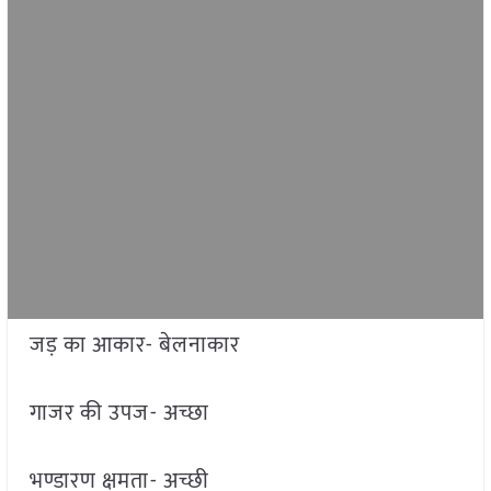
जड़ का आकार- बेलनाकार
गाजर की उपज- अच्छा
भण्डारण क्षमता- अच्छी