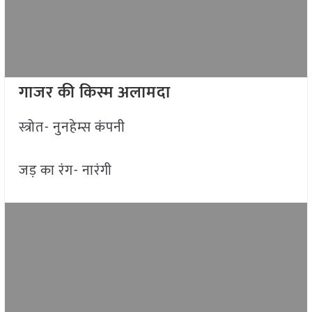
गाजर की किस्म अलामदा
स्त्रोत- नुनहेम्स कंपनी
जड़ का रंग- नारंगी