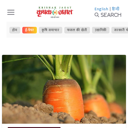
Skip
English
|
हिन्दी
to
Search
content
होम
ई-पेपर
कृषि समाचार
फसल की खेती
उद्यानिकी
सरकारी य