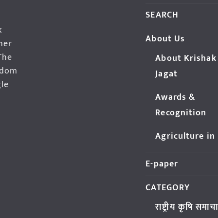
SEARCH
k
About Us
her
The
About Krishak
edom
Jagat
gle
Awards &
Recognition
Agriculture in
E-paper
CATEGORY
राष्ट्रीय कृषि समाच