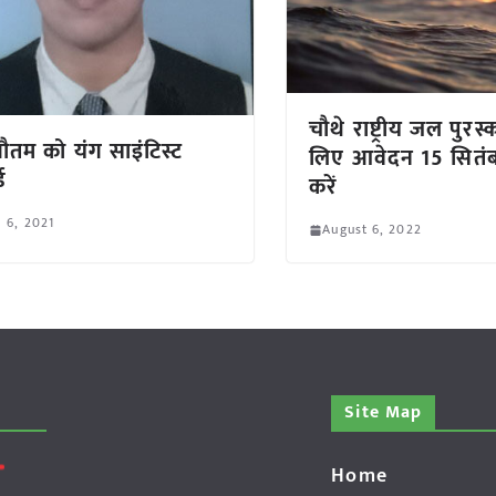
चौथे राष्ट्रीय जल पुरस्
गौतम को यंग साइंटिस्ट
लिए आवेदन 15 सितं
ड
करें
l 6, 2021
August 6, 2022
Site Map
Home