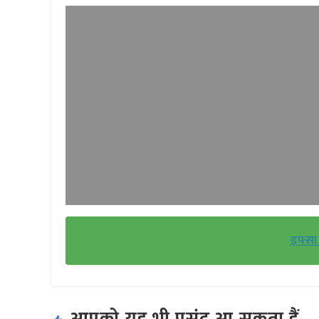
इफ्सा 