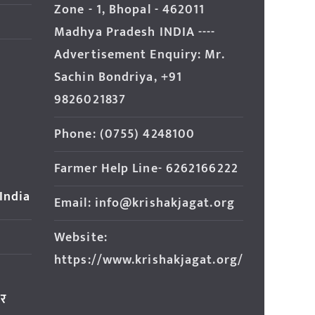
Zone - 1, Bhopal - 462011
Madhya Pradesh INDIA ----
Advertisement Enquiry: Mr.
Sachin Bondriya, +91
9826021837
Phone: (0755) 4248100
Farmer Help Line- 6262166222
 India
Email: info@krishakjagat.org
Website:
https://www.krishakjagat.org/
ार