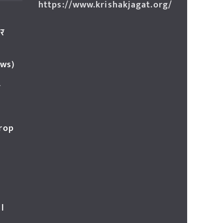
https://www.krishakjagat.org/
ार
ews)
र
Crop
l