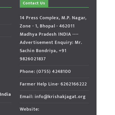
Contact Us
14 Press Complex, M.P. Nagar,
Zone - 1, Bhopal - 462011
Madhya Pradesh INDIA ----
Advertisement Enquiry: Mr.
Sachin Bondriya, +91
9826021837
Phone: (0755) 4248100
Farmer Help Line- 6262166222
 India
Email: info@krishakjagat.org
Website: