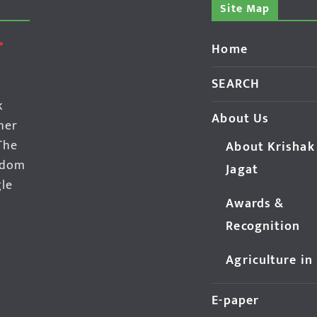
Site Map
Home
SEARCH
k
About Us
her
The
About Krishak
edom
Jagat
gle
Awards &
Recognition
Agriculture in
E-paper