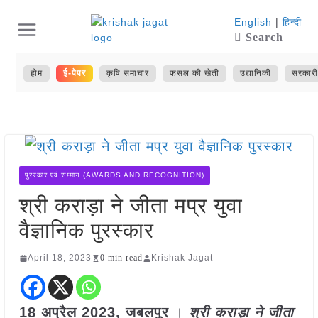
Skip
English
|
हिन्दी
Search
to
content
होम
ई-पेपर
कृषि समाचार
फसल की खेती
उद्यानिकी
सरकारी
पुरस्कार एवं सम्मान (AWARDS AND RECOGNITION)
श्री कराड़ा ने जीता मप्र युवा
वैज्ञानिक पुरस्कार
April 18, 2023
0 min read
Krishak Jagat
18
अप्रैल
2023,
जबलपुर
।
श्री कराड़ा ने जीता