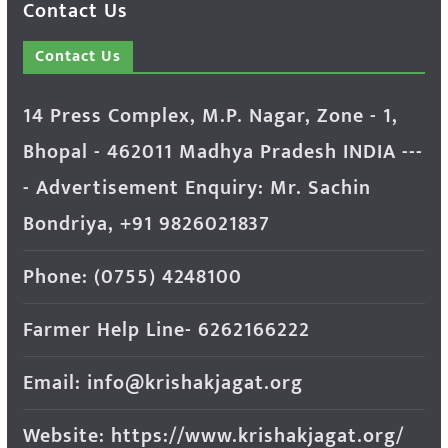
Contact Us
Contact Us
14 Press Complex, M.P. Nagar, Zone - 1,
Bhopal - 462011 Madhya Pradesh INDIA ---
- Advertisement Enquiry: Mr. Sachin
Bondriya, +91 9826021837
Phone: (0755) 4248100
Farmer Help Line- 6262166222
Email: info@krishakjagat.org
Website: https://www.krishakjagat.org/