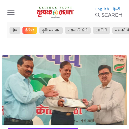
Skip
English
|
हिन्दी
to
Search
content
होम
ई-पेपर
कृषि समाचार
फसल की खेती
उद्यानिकी
सरकारी य