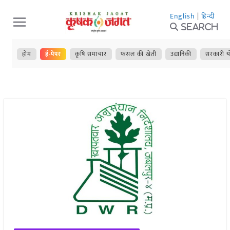
Skip
English
|
हिन्दी
to
Search
content
होम
ई-पेपर
कृषि समाचार
फसल की खेती
उद्यानिकी
सरकारी य