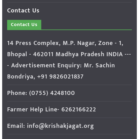
Contact Us
Contact Us
14 Press Complex, M.P. Nagar, Zone - 1,
Bhopal - 462011 Madhya Pradesh INDIA ---
- Advertisement Enquiry: Mr. Sachin
Bondriya, +91 9826021837
Phone: (0755) 4248100
Farmer Help Line- 6262166222
Email: info@krishakjagat.org