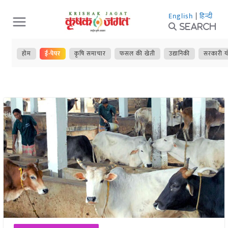
Skip
English
|
हिन्दी
to
Search
content
होम
ई-पेपर
कृषि समाचार
फसल की खेती
उद्यानिकी
सरकारी य