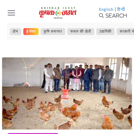
Skip
English
|
हिन्दी
to
Search
content
होम
ई-पेपर
कृषि समाचार
फसल की खेती
उद्यानिकी
सरकारी य