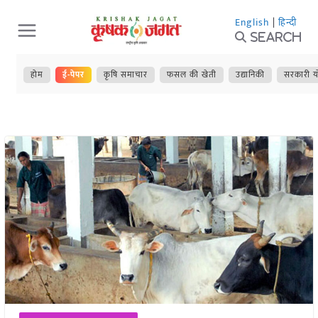
Skip
English
|
हिन्दी
to
Search
content
होम
ई-पेपर
कृषि समाचार
फसल की खेती
उद्यानिकी
सरकारी य