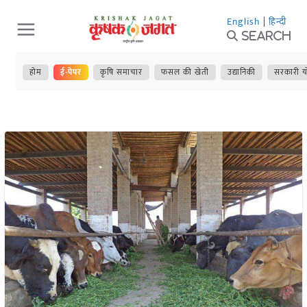
Skip
English
|
हिन्दी
to
Search
content
होम
ई-पेपर
कृषि समाचार
फसल की खेती
उद्यानिकी
सरकारी य