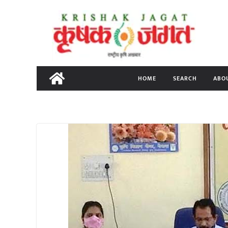
Skip
to
content
HOME
SEARCH
ABO