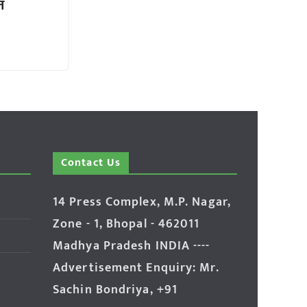
त
Contact Us
14 Press Complex, M.P. Nagar,
Zone - 1, Bhopal - 462011
Madhya Pradesh INDIA ----
Advertisement Enquiry: Mr.
Sachin Bondriya, +91