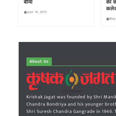
बीमा
का क
कलेक
June 14, 2015
May
About Us
Krishak Jagat was founded by Shri Mani
Chandra Bondriya and his younger brot
Shri Suresh Chandra Gangrade in 1946. 