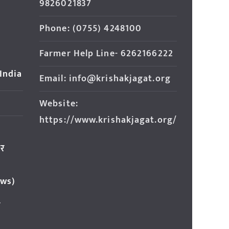
9826021837
Phone: (0755) 4248100
Farmer Help Line- 6262166222
 India
Email: info@krishakjagat.org
Website:
https://www.krishakjagat.org/
ार
ews)
र