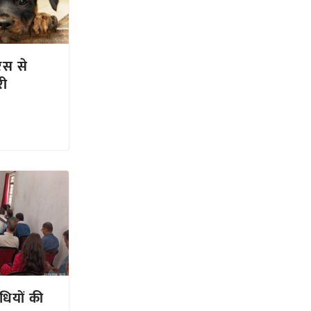
रस से
री
धियों की