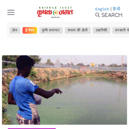
Skip
English
|
हिन्दी
to
Search
content
होम
ई-पेपर
कृषि समाचार
फसल की खेती
उद्यानिकी
सरकारी य