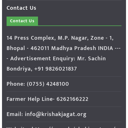
Contact Us
Contact Us
14 Press Complex, M.P. Nagar, Zone - 1,
Bhopal - 462011 Madhya Pradesh INDIA ---
- Advertisement Enquiry: Mr. Sachin
Bondriya, +91 9826021837
Phone: (0755) 4248100
Farmer Help Line- 6262166222
Email: info@krishakjagat.org