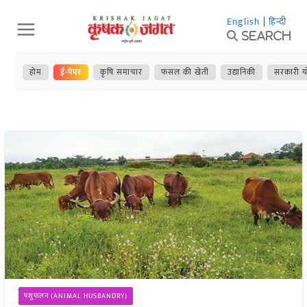
Skip
English
|
हिन्दी
to
Search
content
होम
ई-पेपर
कृषि समाचार
फसल की खेती
उद्यानिकी
सरकारी य
पशुपालन (ANIMAL HUSBANDRY)