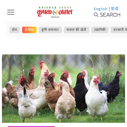
Skip
English
|
हिन्दी
to
Search
content
होम
ई-पेपर
कृषि समाचार
फसल की खेती
उद्यानिकी
सरकारी य