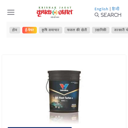
Skip
English
|
हिन्दी
to
Search
content
होम
ई-पेपर
कृषि समाचार
फसल की खेती
उद्यानिकी
सरकारी य