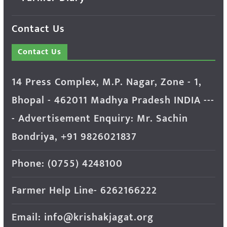
Contact Us
Contact Us
14 Press Complex, M.P. Nagar, Zone - 1,
Bhopal - 462011 Madhya Pradesh INDIA ---
- Advertisement Enquiry: Mr. Sachin
Bondriya, +91 9826021837
Phone: (0755) 4248100
Farmer Help Line- 6262166222
Email: info@krishakjagat.org