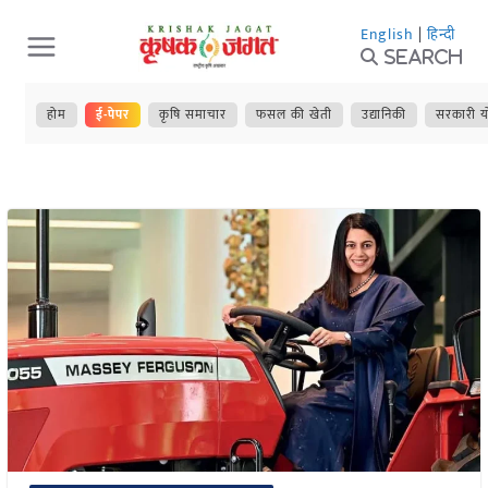
Skip
English
|
हिन्दी
to
Search
content
होम
ई-पेपर
कृषि समाचार
फसल की खेती
उद्यानिकी
सरकारी य