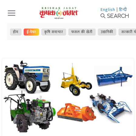
Skip
English
|
हिन्दी
to
Search
content
होम
ई-पेपर
कृषि समाचार
फसल की खेती
उद्यानिकी
सरकारी य